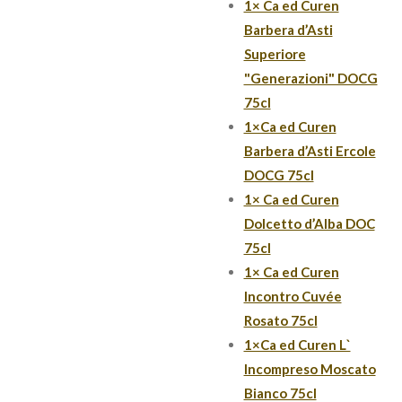
1× Ca ed Curen
Barbera d’Asti
Superiore
"Generazioni" DOCG
75cl
1×Ca ed Curen
Barbera d’Asti Ercole
DOCG 75cl
1× Ca ed Curen
Dolcetto d’Alba DOC
75cl
1× Ca ed Curen
Incontro Cuvée
Rosato 75cl
1×Ca ed Curen L`
Incompreso Moscato
Bianco 75cl