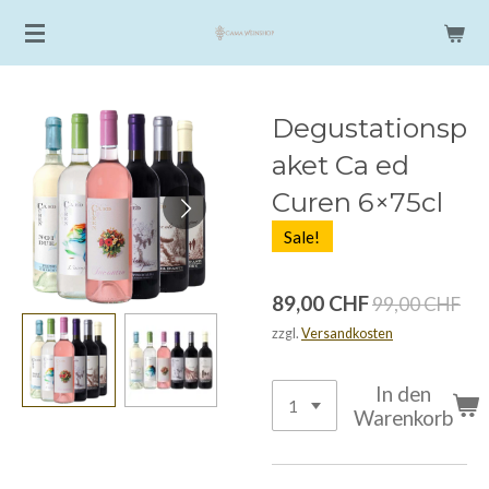
Zum
Hauptinhalt
springen
Degustationsp
aket Ca ed
Curen 6×75cl
Sale!
89,00 CHF
99,00 CHF
zzgl.
Versandkosten
In den
Warenkorb