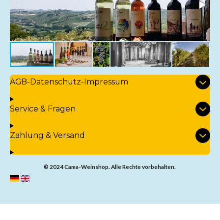
e
5
n
S
t
e
r
n
AGB-Datenschutz-Impressum
e
Service & Fragen
Zahlung & Versand
© 2024 Cama-Weinshop. Alle Rechte vorbehalten.